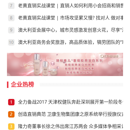
老黄直销实战课堂 | 直销人如何利用小会招商和销售？
老黄直销实战课堂 | 市场攻坚累又慢? 找对人 做对事
澳大利亚会展中心，城市灵感激发创意火花，尽享“澳”
澳大利亚商务会奖旅游，高品质体验，犒劳团队的“玩”
企业热榜
全力备战2017 天津权健队奔赴深圳展开第一阶段冬训
创造直销典范 卫康生物集团康之原系统举行授旗仪式
隆力奇董事长徐之伟出席江苏两会 众多媒体争相采访