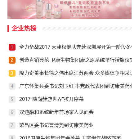
企业热榜
全力备战2017 天津权健队奔赴深圳展开第一阶段冬训
创造直销典范 卫康生物集团康之原系统举行授旗仪式
隆力奇董事长徐之伟出席江苏两会 众多媒体争相采访
广东怀集县委书记刘卫红 率党政代表团到访康美药业
2017“随尚赫游世界”拉开序幕
双迪融和系统新年首场家人见面会
荣昌区委书记曹清尧到访康美药业
2016卫康生物集团年会落幕 王宗继作战略部署