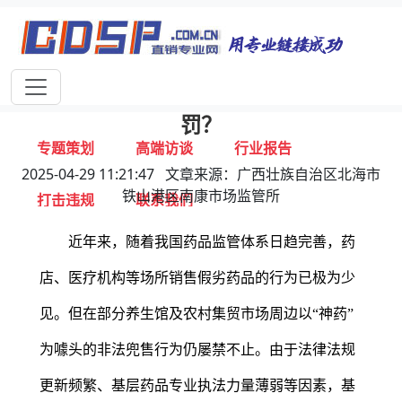
首页
独家报道
行业动态
企业资讯
专家视点
视频新闻
常见非法销售“神药”行为应如何定性处
罚？
专题策划
高端访谈
行业报告
2025-04-29 11:21:47 文章来源：广西壮族自治区北海市
铁山港区南康市场监管所
打击违规
联系我们
近年来，随着我国药品监管体系日趋完善，药
店、医疗机构等场所销售假劣药品的行为已极为少
见。但在部分养生馆及农村集贸市场周边以“神药”
为噱头的非法兜售行为仍屡禁不止。由于法律法规
更新频繁、基层药品专业执法力量薄弱等因素，基