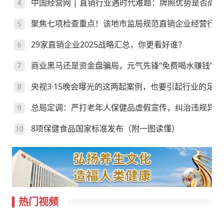
中国经营网 | 直销行业遇时代难题：牌照优势是否尚存
聚焦七项检查重点！该地市监局规范直销企业经营行为
29家直销企业2025战略汇总，你更看好谁？
商业黑马还是资金盘骗局，元气先锋“免费喝水赚钱”靠
央视3·15晚会曝光的这两起案例，也要引起行业的足够
总局定调：严打老年人保健品虚假宣传，纠治违规异地
8项保健食品国家标准发布（附一图读懂）
热门视频