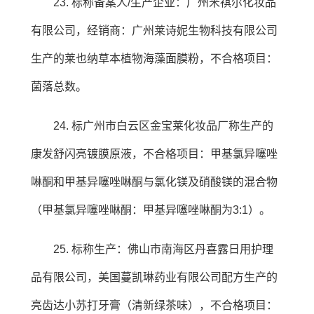
23. 标称备案人/生产企业：广州米祺尔化妆品
有限公司，经销商：广州莱诗妮生物科技有限公司
生产的莱也纳草本植物海藻面膜粉，不合格项目：
菌落总数。
24. 标广州市白云区金宝莱化妆品厂称生产的
康发舒闪亮镀膜原液，不合格项目：甲基氯异噻唑
啉酮和甲基异噻唑啉酮与氯化镁及硝酸镁的混合物
（甲基氯异噻唑啉酮：甲基异噻唑啉酮为3:1）。
25. 标称生产：佛山市南海区丹喜露日用护理
品有限公司，美国蔓凯琳药业有限公司配方生产的
亮齿达小苏打牙膏（清新绿茶味），不合格项目：