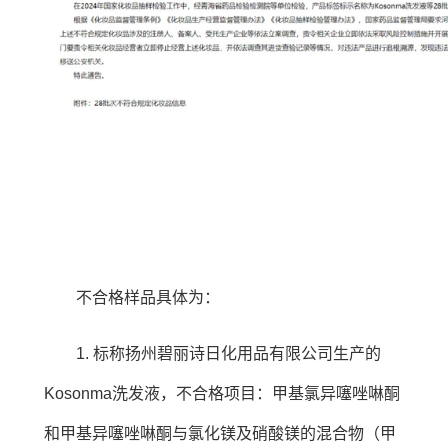
不合格样品具体为：
1. 标称扬州碧丽诗日化用品有限公司生产的
Kosonma洗发液，不合格项目：甲基氯异噻唑啉酮
和甲基异噻唑啉酮与氯化镁及硝酸镁的混合物（甲