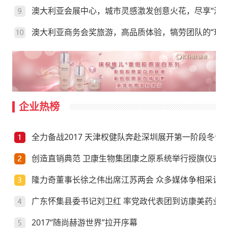
澳大利亚会展中心，城市灵感激发创意火花，尽享“澳”
澳大利亚商务会奖旅游，高品质体验，犒劳团队的“玩”
企业热榜
全力备战2017 天津权健队奔赴深圳展开第一阶段冬训
创造直销典范 卫康生物集团康之原系统举行授旗仪式
隆力奇董事长徐之伟出席江苏两会 众多媒体争相采访
广东怀集县委书记刘卫红 率党政代表团到访康美药业
2017“随尚赫游世界”拉开序幕