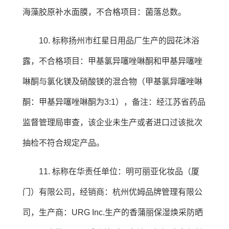
海藻胶原补水面膜，不合格项目：菌落总数。
10. 标称扬州市红星日用品厂生产的园花沐浴
露，不合格项目：甲基氯异噻唑啉酮和甲基异噻唑
啉酮与氯化镁及硝酸镁的混合物（甲基氯异噻唑啉
酮：甲基异噻唑啉酮为3:1），备注：经江苏省药品
监督管理局审查，该企业未生产或者进口过该批次
抽检不符合规定产品。
11. 标称在华责任单位：明可丽亚化妆品（厦
门）有限公司，经销商：杭州优姆品牌管理有限公
司，生产商：URG Inc.生产的香蒲丽保湿焕采防晒