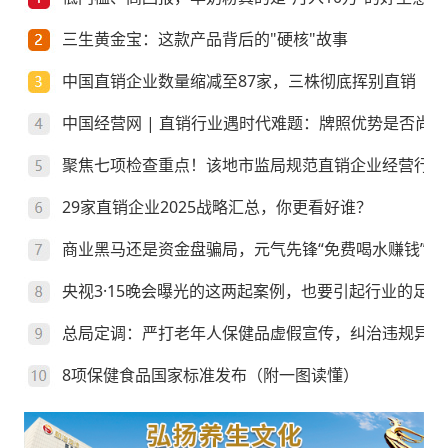
三生黄金宝：这款产品背后的"硬核"故事
中国直销企业数量缩减至87家，三株彻底挥别直销
中国经营网 | 直销行业遇时代难题：牌照优势是否尚存
聚焦七项检查重点！该地市监局规范直销企业经营行为
29家直销企业2025战略汇总，你更看好谁？
商业黑马还是资金盘骗局，元气先锋“免费喝水赚钱”靠
央视3·15晚会曝光的这两起案例，也要引起行业的足够
总局定调：严打老年人保健品虚假宣传，纠治违规异地
8项保健食品国家标准发布（附一图读懂）