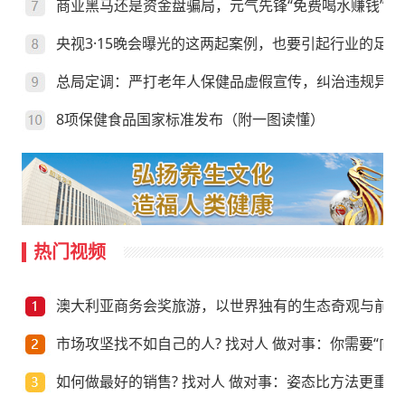
商业黑马还是资金盘骗局，元气先锋“免费喝水赚钱”靠
央视3·15晚会曝光的这两起案例，也要引起行业的足够
总局定调：严打老年人保健品虚假宣传，纠治违规异地
8项保健食品国家标准发布（附一图读懂）
热门视频
澳大利亚商务会奖旅游，以世界独有的生态奇观与前沿
市场攻坚找不如自己的人? 找对人 做对事：你需要“向上
如何做最好的销售? 找对人 做对事：姿态比方法更重要