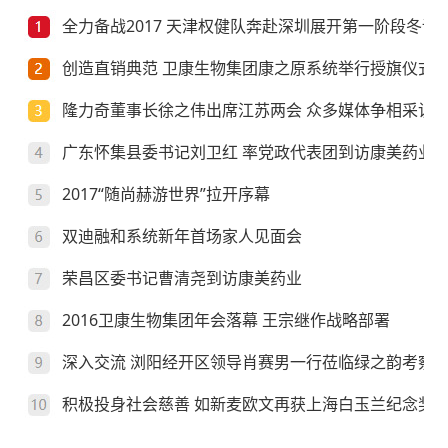
全力备战2017 天津权健队奔赴深圳展开第一阶段冬训
创造直销典范 卫康生物集团康之原系统举行授旗仪式
隆力奇董事长徐之伟出席江苏两会 众多媒体争相采访
广东怀集县委书记刘卫红 率党政代表团到访康美药业
2017“随尚赫游世界”拉开序幕
双迪融和系统新年首场家人见面会
荣昌区委书记曹清尧到访康美药业
2016卫康生物集团年会落幕 王宗继作战略部署
深入交流 浏阳经开区领导肖赛男一行莅临绿之韵考察
积极投身社会慈善 如新麦欧文再获上海白玉兰纪念奖