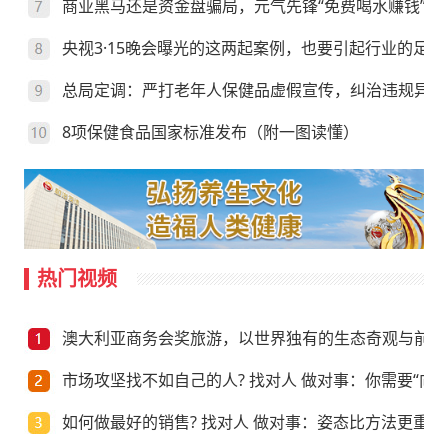
商业黑马还是资金盘骗局，元气先锋“免费喝水赚钱”靠
央视3·15晚会曝光的这两起案例，也要引起行业的足够
总局定调：严打老年人保健品虚假宣传，纠治违规异地
8项保健食品国家标准发布（附一图读懂）
热门视频
澳大利亚商务会奖旅游，以世界独有的生态奇观与前沿
市场攻坚找不如自己的人? 找对人 做对事：你需要“向上
如何做最好的销售? 找对人 做对事：姿态比方法更重要