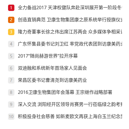
全力备战2017 天津权健队奔赴深圳展开第一阶段冬训
创造直销典范 卫康生物集团康之原系统举行授旗仪式
隆力奇董事长徐之伟出席江苏两会 众多媒体争相采访
广东怀集县委书记刘卫红 率党政代表团到访康美药业
2017“随尚赫游世界”拉开序幕
双迪融和系统新年首场家人见面会
荣昌区委书记曹清尧到访康美药业
2016卫康生物集团年会落幕 王宗继作战略部署
深入交流 浏阳经开区领导肖赛男一行莅临绿之韵考察
积极投身社会慈善 如新麦欧文再获上海白玉兰纪念奖