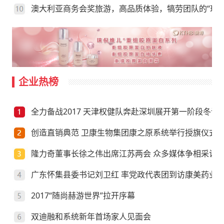
澳大利亚商务会奖旅游，高品质体验，犒劳团队的“玩”
企业热榜
全力备战2017 天津权健队奔赴深圳展开第一阶段冬训
创造直销典范 卫康生物集团康之原系统举行授旗仪式
隆力奇董事长徐之伟出席江苏两会 众多媒体争相采访
广东怀集县委书记刘卫红 率党政代表团到访康美药业
2017“随尚赫游世界”拉开序幕
双迪融和系统新年首场家人见面会