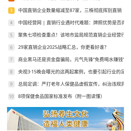
中国直销企业数量缩减至87家，三株彻底挥别直销
中国经营网 | 直销行业遇时代难题：牌照优势是否尚存
聚焦七项检查重点！该地市监局规范直销企业经营行为
29家直销企业2025战略汇总，你更看好谁？
商业黑马还是资金盘骗局，元气先锋“免费喝水赚钱”靠
央视3·15晚会曝光的这两起案例，也要引起行业的足够
总局定调：严打老年人保健品虚假宣传，纠治违规异地
8项保健食品国家标准发布（附一图读懂）