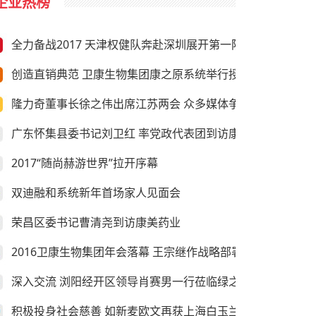
企业热榜
全力备战2017 天津权健队奔赴深圳展开第一阶段冬训
创造直销典范 卫康生物集团康之原系统举行授旗仪式
隆力奇董事长徐之伟出席江苏两会 众多媒体争相采访
广东怀集县委书记刘卫红 率党政代表团到访康美药业
2017“随尚赫游世界”拉开序幕
双迪融和系统新年首场家人见面会
荣昌区委书记曹清尧到访康美药业
2016卫康生物集团年会落幕 王宗继作战略部署
深入交流 浏阳经开区领导肖赛男一行莅临绿之韵考察
积极投身社会慈善 如新麦欧文再获上海白玉兰纪念奖