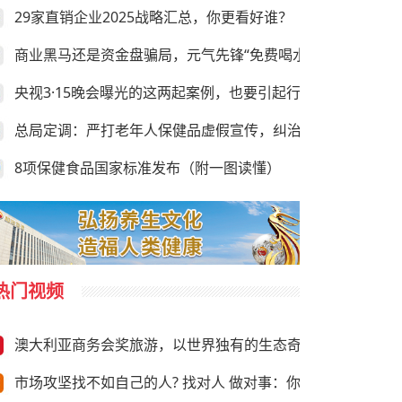
29家直销企业2025战略汇总，你更看好谁？
商业黑马还是资金盘骗局，元气先锋“免费喝水赚钱”靠谱吗？
央视3·15晚会曝光的这两起案例，也要引起行业的足够重视
总局定调：严打老年人保健品虚假宣传，纠治违规异地执法
8项保健食品国家标准发布（附一图读懂）
热门视频
澳大利亚商务会奖旅游，以世界独有的生态奇观与前沿商务资
市场攻坚找不如自己的人? 找对人 做对事：你需要“向上”推荐