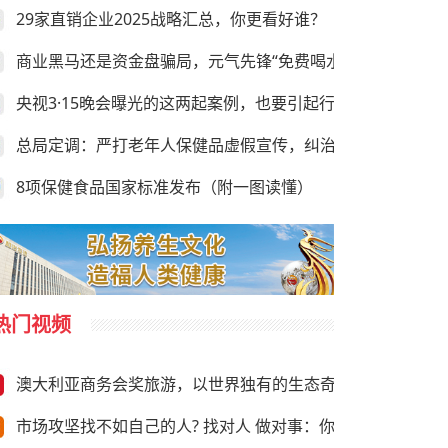
29家直销企业2025战略汇总，你更看好谁？
商业黑马还是资金盘骗局，元气先锋“免费喝水赚钱”靠谱吗？
央视3·15晚会曝光的这两起案例，也要引起行业的足够重视
总局定调：严打老年人保健品虚假宣传，纠治违规异地执法
8项保健食品国家标准发布（附一图读懂）
热门视频
澳大利亚商务会奖旅游，以世界独有的生态奇观与前沿商务资
市场攻坚找不如自己的人? 找对人 做对事：你需要“向上”推荐