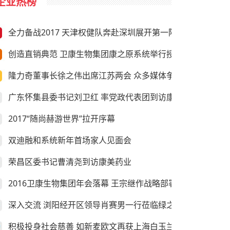
企业热榜
全力备战2017 天津权健队奔赴深圳展开第一阶段冬训
创造直销典范 卫康生物集团康之原系统举行授旗仪式
隆力奇董事长徐之伟出席江苏两会 众多媒体争相采访
广东怀集县委书记刘卫红 率党政代表团到访康美药业
2017“随尚赫游世界”拉开序幕
双迪融和系统新年首场家人见面会
荣昌区委书记曹清尧到访康美药业
2016卫康生物集团年会落幕 王宗继作战略部署
深入交流 浏阳经开区领导肖赛男一行莅临绿之韵考察
积极投身社会慈善 如新麦欧文再获上海白玉兰纪念奖