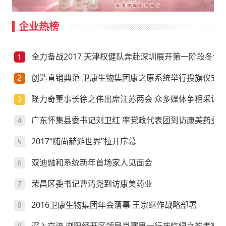
企业热榜
全力备战2017 天津权健队奔赴深圳展开第一阶段冬训
创造直销典范 卫康生物集团康之原系统举行授旗仪式
隆力奇董事长徐之伟出席江苏两会 众多媒体争相采访
广东怀集县委书记刘卫红 率党政代表团到访康美药业
2017“随尚赫游世界”拉开序幕
双迪融和系统新年首场家人见面会
荣昌区委书记曹清尧到访康美药业
2016卫康生物集团年会落幕 王宗继作战略部署