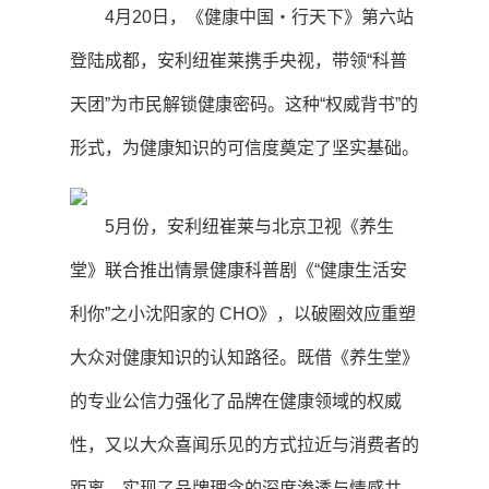
4月20日，《健康中国・行天下》第六站
登陆成都，安利纽崔莱携手央视，带领“科普
天团”为市民解锁健康密码。这种“权威背书”的
形式，为健康知识的可信度奠定了坚实基础。
5月份，安利纽崔莱与北京卫视《养生
堂》联合推出情景健康科普剧《“健康生活安
利你”之小沈阳家的 CHO》，以破圈效应重塑
大众对健康知识的认知路径。既借《养生堂》
的专业公信力强化了品牌在健康领域的权威
性，又以大众喜闻乐见的方式拉近与消费者的
距离，实现了品牌理念的深度渗透与情感共