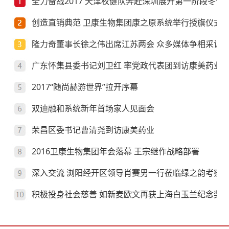
全力备战2017 天津权健队奔赴深圳展开第一阶段冬训
创造直销典范 卫康生物集团康之原系统举行授旗仪式
隆力奇董事长徐之伟出席江苏两会 众多媒体争相采访
广东怀集县委书记刘卫红 率党政代表团到访康美药业
2017“随尚赫游世界”拉开序幕
双迪融和系统新年首场家人见面会
荣昌区委书记曹清尧到访康美药业
2016卫康生物集团年会落幕 王宗继作战略部署
深入交流 浏阳经开区领导肖赛男一行莅临绿之韵考察
积极投身社会慈善 如新麦欧文再获上海白玉兰纪念奖