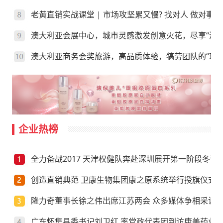
老黄直销实战课堂 | 市场攻坚累又慢? 找对人 做对事
澳大利亚会展中心，城市灵感激发创意火花，尽享“澳”
澳大利亚商务会奖旅游，高品质体验，犒劳团队的“玩”
企业热榜
全力备战2017 天津权健队奔赴深圳展开第一阶段冬训
创造直销典范 卫康生物集团康之原系统举行授旗仪式
隆力奇董事长徐之伟出席江苏两会 众多媒体争相采访
广东怀集县委书记刘卫红 率党政代表团到访康美药业