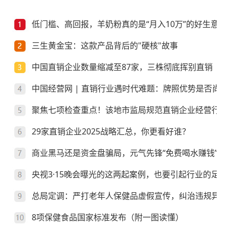
低门槛、高回报，羊奶粉真的是“月入10万”的好生意？
三生黄金宝：这款产品背后的"硬核"故事
中国直销企业数量缩减至87家，三株彻底挥别直销
中国经营网 | 直销行业遇时代难题：牌照优势是否尚存
聚焦七项检查重点！该地市监局规范直销企业经营行为
29家直销企业2025战略汇总，你更看好谁？
商业黑马还是资金盘骗局，元气先锋“免费喝水赚钱”靠
央视3·15晚会曝光的这两起案例，也要引起行业的足够
总局定调：严打老年人保健品虚假宣传，纠治违规异地
8项保健食品国家标准发布（附一图读懂）