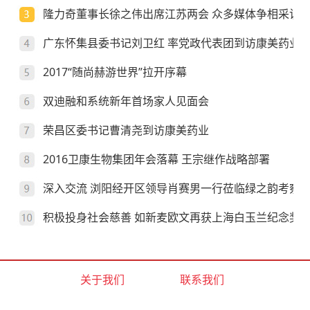
隆力奇董事长徐之伟出席江苏两会 众多媒体争相采访
广东怀集县委书记刘卫红 率党政代表团到访康美药业
2017“随尚赫游世界”拉开序幕
双迪融和系统新年首场家人见面会
荣昌区委书记曹清尧到访康美药业
2016卫康生物集团年会落幕 王宗继作战略部署
深入交流 浏阳经开区领导肖赛男一行莅临绿之韵考察
积极投身社会慈善 如新麦欧文再获上海白玉兰纪念奖
关于我们
联系我们