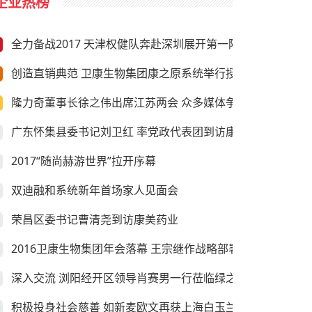
企业热榜
全力备战2017 天津权健队奔赴深圳展开第一阶段冬训
创造直销典范 卫康生物集团康之原系统举行授旗仪式
隆力奇董事长徐之伟出席江苏两会 众多媒体争相采访
广东怀集县委书记刘卫红 率党政代表团到访康美药业
2017“随尚赫游世界”拉开序幕
双迪融和系统新年首场家人见面会
荣昌区委书记曹清尧到访康美药业
2016卫康生物集团年会落幕 王宗继作战略部署
深入交流 浏阳经开区领导肖赛男一行莅临绿之韵考察
积极投身社会慈善 如新麦欧文再获上海白玉兰纪念奖