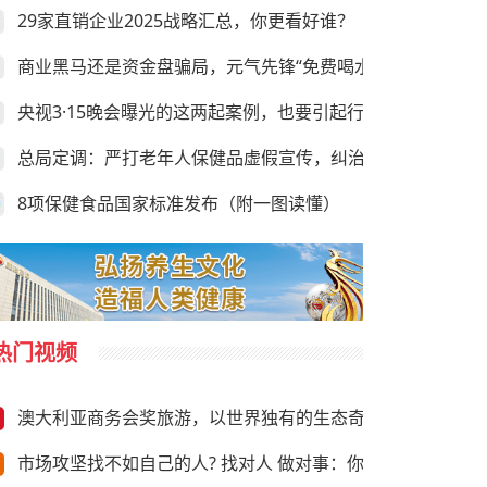
29家直销企业2025战略汇总，你更看好谁？
商业黑马还是资金盘骗局，元气先锋“免费喝水赚钱”靠谱吗？
央视3·15晚会曝光的这两起案例，也要引起行业的足够重视
总局定调：严打老年人保健品虚假宣传，纠治违规异地执法
8项保健食品国家标准发布（附一图读懂）
热门视频
澳大利亚商务会奖旅游，以世界独有的生态奇观与前沿商务资
市场攻坚找不如自己的人? 找对人 做对事：你需要“向上”推荐