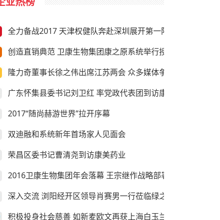
企业热榜
全力备战2017 天津权健队奔赴深圳展开第一阶段冬训
创造直销典范 卫康生物集团康之原系统举行授旗仪式
隆力奇董事长徐之伟出席江苏两会 众多媒体争相采访
广东怀集县委书记刘卫红 率党政代表团到访康美药业
2017“随尚赫游世界”拉开序幕
双迪融和系统新年首场家人见面会
荣昌区委书记曹清尧到访康美药业
2016卫康生物集团年会落幕 王宗继作战略部署
深入交流 浏阳经开区领导肖赛男一行莅临绿之韵考察
积极投身社会慈善 如新麦欧文再获上海白玉兰纪念奖