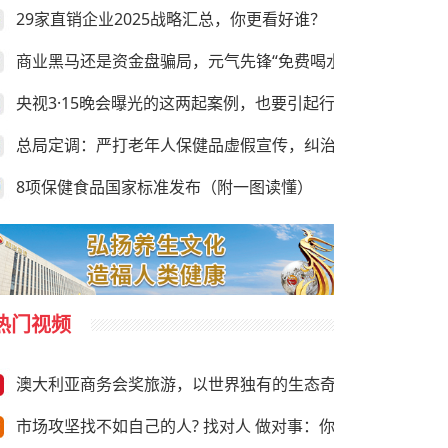
29家直销企业2025战略汇总，你更看好谁？
商业黑马还是资金盘骗局，元气先锋“免费喝水赚钱”靠谱吗？
央视3·15晚会曝光的这两起案例，也要引起行业的足够重视
总局定调：严打老年人保健品虚假宣传，纠治违规异地执法
8项保健食品国家标准发布（附一图读懂）
热门视频
澳大利亚商务会奖旅游，以世界独有的生态奇观与前沿商务资
市场攻坚找不如自己的人? 找对人 做对事：你需要“向上”推荐