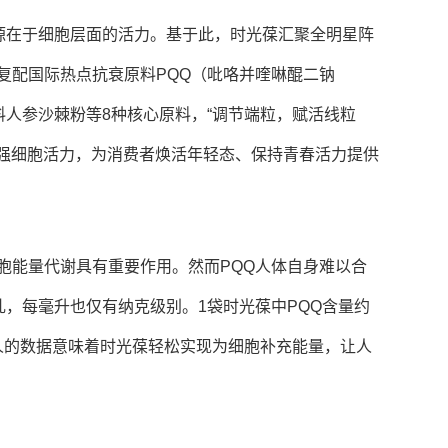
源在于细胞层面的活力。基于此，时光葆汇聚全明星阵
方，精准复配国际热点抗衰原料PQQ（吡咯并喹啉醌二钠
人参沙棘粉等8种核心原料，“调节端粒，赋活线粒
增强细胞活力，为消费者焕活年轻态、保持青春活力提供
细胞能量代谢具有重要作用。然而PQQ人体自身难以合
，每毫升也仅有纳克级别。1袋时光葆中PQQ含量约
惊人的数据意味着时光葆轻松实现为细胞补充能量，让人