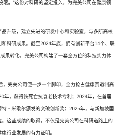
设限。”这份对科研的坚定投入，为完美公司在健康领
产品升级，建立先进的研发中心和实验室，与多所高校
和科研成果。截至2024年底，拥有创新平台14个、联
到成果转化，完美公司构建了一套全方位的科技实力体
成后，完美公司便一步一个脚印，全力抢占健康赛道制高
20年，获得铁死亡抗衰老技术专利；2024年，在首届
特・米歇尔颁发的突破创新奖；2025年，与新加坡国
究。这些成绩的取得，不仅是完美公司在科研道路上的
健康行业发展的有力证明。