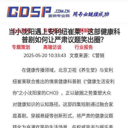
首页
独家报道
行业动态
企业资讯
专家视点
视频新闻
当小沈阳遇上安利纽崔莱：这部健康科
普剧如何让严肃议题笑出圈？
专题策划
高端访谈
行业报告
2025-05-20 10:33:43 文章来源：C营销
打击违规
联系我们
在健康传播领域，北京卫视《养生堂》与安利
纽崔莱联合推出的情景健康科普剧《“健康生活安利
你”之小沈阳家的CHO》，正以破圈之势重塑大众
对健康知识的认知路径。这部四集短剧通过融合家
庭喜剧、穿越悬疑等创新形式，将严肃的健康议题
转化为充满欢笑的生活场景，在权威背书与娱乐表