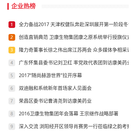
企业热榜
全力备战2017 天津权健队奔赴深圳展开第一阶段冬训
创造直销典范 卫康生物集团康之原系统举行授旗仪式
隆力奇董事长徐之伟出席江苏两会 众多媒体争相采访
广东怀集县委书记刘卫红 率党政代表团到访康美药业
2017“随尚赫游世界”拉开序幕
双迪融和系统新年首场家人见面会
荣昌区委书记曹清尧到访康美药业
2016卫康生物集团年会落幕 王宗继作战略部署
深入交流 浏阳经开区领导肖赛男一行莅临绿之韵考察