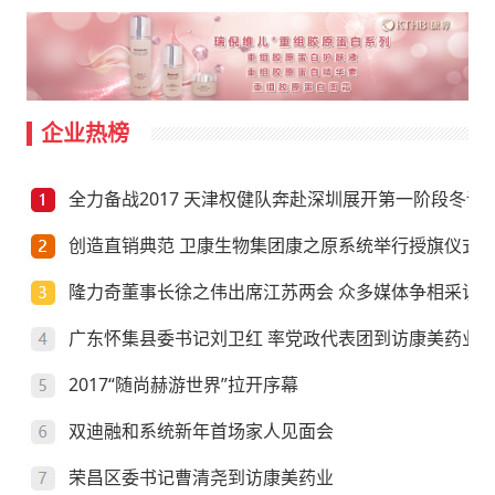
企业热榜
全力备战2017 天津权健队奔赴深圳展开第一阶段冬训
创造直销典范 卫康生物集团康之原系统举行授旗仪式
隆力奇董事长徐之伟出席江苏两会 众多媒体争相采访
广东怀集县委书记刘卫红 率党政代表团到访康美药业
2017“随尚赫游世界”拉开序幕
双迪融和系统新年首场家人见面会
荣昌区委书记曹清尧到访康美药业