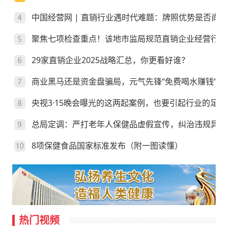
中国经营网 | 直销行业遇时代难题：牌照优势是否尚存
聚焦七项检查重点！该地市监局规范直销企业经营行为
29家直销企业2025战略汇总，你更看好谁？
商业黑马还是资金盘骗局，元气先锋“免费喝水赚钱”靠
央视3·15晚会曝光的这两起案例，也要引起行业的足够
总局定调：严打老年人保健品虚假宣传，纠治违规异地
8项保健食品国家标准发布（附一图读懂）
热门视频