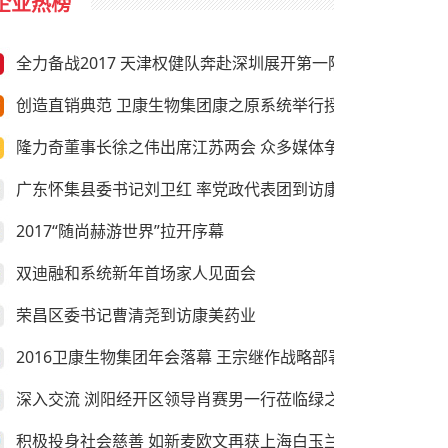
企业热榜
全力备战2017 天津权健队奔赴深圳展开第一阶段冬训
创造直销典范 卫康生物集团康之原系统举行授旗仪式
隆力奇董事长徐之伟出席江苏两会 众多媒体争相采访
广东怀集县委书记刘卫红 率党政代表团到访康美药业
2017“随尚赫游世界”拉开序幕
双迪融和系统新年首场家人见面会
荣昌区委书记曹清尧到访康美药业
2016卫康生物集团年会落幕 王宗继作战略部署
深入交流 浏阳经开区领导肖赛男一行莅临绿之韵考察
积极投身社会慈善 如新麦欧文再获上海白玉兰纪念奖