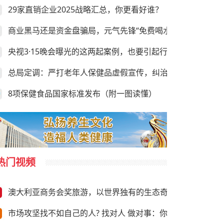
29家直销企业2025战略汇总，你更看好谁？
商业黑马还是资金盘骗局，元气先锋“免费喝水赚钱”靠谱吗？
央视3·15晚会曝光的这两起案例，也要引起行业的足够重视
总局定调：严打老年人保健品虚假宣传，纠治违规异地执法
8项保健食品国家标准发布（附一图读懂）
热门视频
澳大利亚商务会奖旅游，以世界独有的生态奇观与前沿商务资
市场攻坚找不如自己的人? 找对人 做对事：你需要“向上”推荐