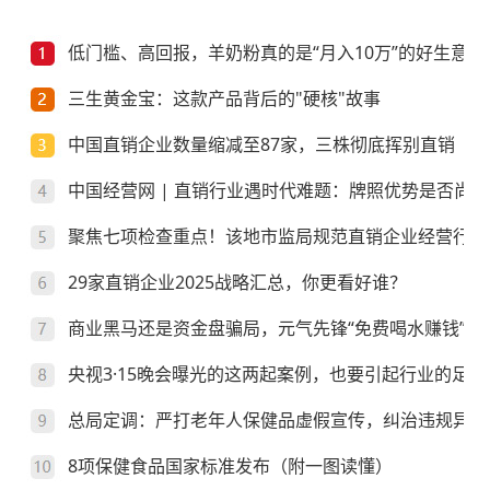
低门槛、高回报，羊奶粉真的是“月入10万”的好生意？
三生黄金宝：这款产品背后的"硬核"故事
中国直销企业数量缩减至87家，三株彻底挥别直销
中国经营网 | 直销行业遇时代难题：牌照优势是否尚存
聚焦七项检查重点！该地市监局规范直销企业经营行为
29家直销企业2025战略汇总，你更看好谁？
商业黑马还是资金盘骗局，元气先锋“免费喝水赚钱”靠
央视3·15晚会曝光的这两起案例，也要引起行业的足够
总局定调：严打老年人保健品虚假宣传，纠治违规异地
8项保健食品国家标准发布（附一图读懂）