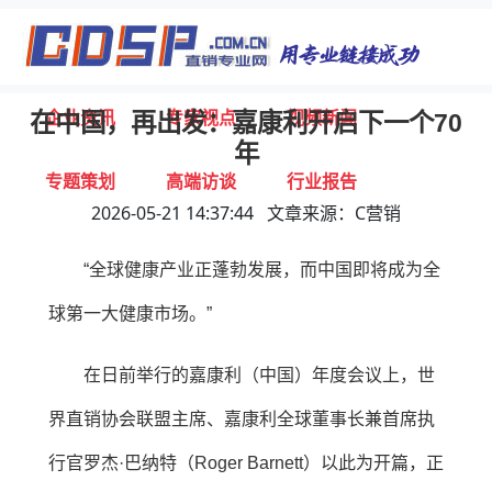
首页
独家报道
行业动态
企业资讯
专家视点
视频新闻
在中国，再出发：嘉康利开启下一个70
年
专题策划
高端访谈
行业报告
2026-05-21 14:37:44 文章来源：C营销
打击违规
联系我们
“全球健康产业正蓬勃发展，而中国即将成为全
球第一大健康市场。”
在日前举行的嘉康利（中国）年度会议上，世
界直销协会联盟主席、嘉康利全球董事长兼首席执
行官罗杰·巴纳特（Roger Barnett）以此为开篇，正