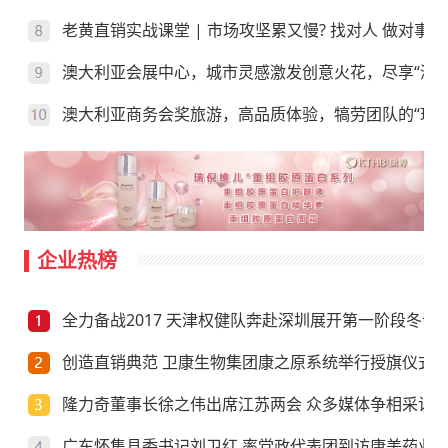
老黄直销实战课堂 | 市场攻坚累又慢? 找对人 做对事
澳大利亚会展中心，城市灵感激发创意火花，尽享“澳”
澳大利亚商务会奖旅游，高品质体验，犒劳团队的“玩”
企业热榜
全力备战2017 天津权健队奔赴深圳展开第一阶段冬训
创造直销典范 卫康生物集团康之原系统举行授旗仪式
隆力奇董事长徐之伟出席江苏两会 众多媒体争相采访
广东怀集县委书记刘卫红 率党政代表团到访康美药业