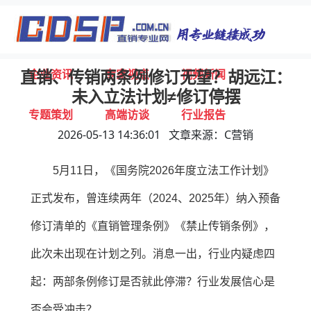
首页
独家报道
行业动态
企业资讯
专家视点
视频新闻
直销、传销两条例修订无望？胡远江：
未入立法计划≠修订停摆
专题策划
高端访谈
行业报告
2026-05-13 14:36:01 文章来源：C营销
打击违规
联系我们
5月11日，《国务院2026年度立法工作计划》
正式发布，曾连续两年（2024、2025年）纳入预备
修订清单的《直销管理条例》《禁止传销条例》，
此次未出现在计划之列。消息一出，行业内疑虑四
起：两部条例修订是否就此停滞？行业发展信心是
否会受冲击？