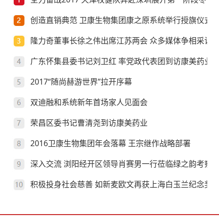
创造直销典范 卫康生物集团康之原系统举行授旗仪式
隆力奇董事长徐之伟出席江苏两会 众多媒体争相采访
广东怀集县委书记刘卫红 率党政代表团到访康美药业
2017“随尚赫游世界”拉开序幕
双迪融和系统新年首场家人见面会
荣昌区委书记曹清尧到访康美药业
2016卫康生物集团年会落幕 王宗继作战略部署
深入交流 浏阳经开区领导肖赛男一行莅临绿之韵考察
积极投身社会慈善 如新麦欧文再获上海白玉兰纪念奖