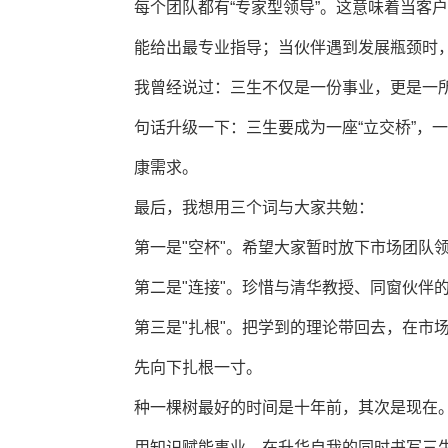
每个团队都有“专家型领导”。这意味着当客
能给出最专业指导；当伙伴遇到发展瓶颈时
我曾经说过：三生不仅是一份事业，更是一
句话升级一下：三生要成为一座“立交桥”，
康需求。
最后，我想用三个词与大家共勉：
第一是"空杯"。希望大家暂时放下市场团
第二是"连接"。珍惜与清华教授、同窗伙伴
第三是"扎根"。把学到的理论带回去，在市
先向下扎根一寸。
种一棵树最好的时间是十年前，其次是现在
用知识赋能事业，在升华自我的同时书写三