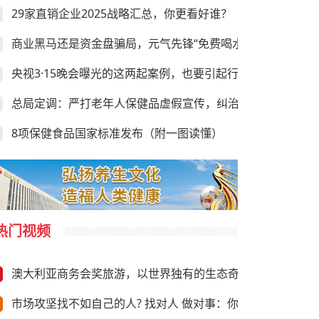
29家直销企业2025战略汇总，你更看好谁？
商业黑马还是资金盘骗局，元气先锋“免费喝水赚钱”靠谱吗？
央视3·15晚会曝光的这两起案例，也要引起行业的足够重视
总局定调：严打老年人保健品虚假宣传，纠治违规异地执法
8项保健食品国家标准发布（附一图读懂）
热门视频
澳大利亚商务会奖旅游，以世界独有的生态奇观与前沿商务资
市场攻坚找不如自己的人? 找对人 做对事：你需要“向上”推荐