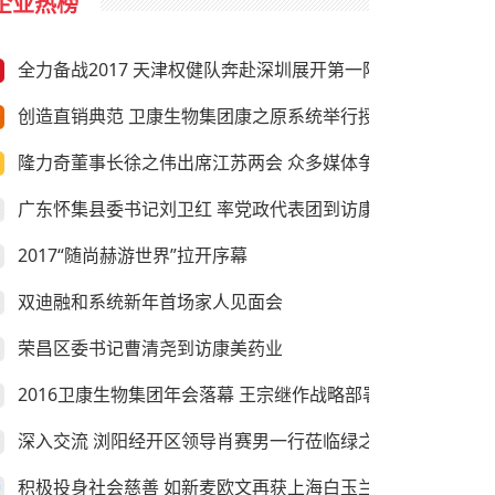
企业热榜
全力备战2017 天津权健队奔赴深圳展开第一阶段冬训
创造直销典范 卫康生物集团康之原系统举行授旗仪式
隆力奇董事长徐之伟出席江苏两会 众多媒体争相采访
广东怀集县委书记刘卫红 率党政代表团到访康美药业
2017“随尚赫游世界”拉开序幕
双迪融和系统新年首场家人见面会
荣昌区委书记曹清尧到访康美药业
2016卫康生物集团年会落幕 王宗继作战略部署
深入交流 浏阳经开区领导肖赛男一行莅临绿之韵考察
积极投身社会慈善 如新麦欧文再获上海白玉兰纪念奖