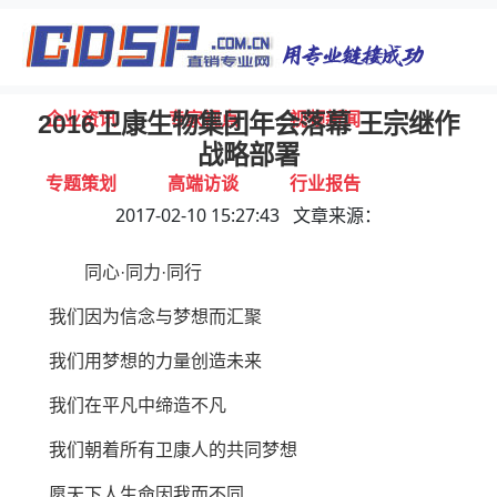
首页
独家报道
行业动态
企业资讯
专家视点
视频新闻
2016卫康生物集团年会落幕 王宗继作
战略部署
专题策划
高端访谈
行业报告
2017-02-10 15:27:43 文章来源：
打击违规
联系我们
同心·同力·同行
我们因为信念与梦想而汇聚
我们用梦想的力量创造未来
我们在平凡中缔造不凡
我们朝着所有卫康人的共同梦想
愿天下人生命因我而不同