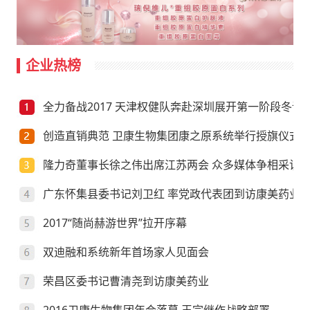
企业热榜
全力备战2017 天津权健队奔赴深圳展开第一阶段冬训
创造直销典范 卫康生物集团康之原系统举行授旗仪式
隆力奇董事长徐之伟出席江苏两会 众多媒体争相采访
广东怀集县委书记刘卫红 率党政代表团到访康美药业
2017“随尚赫游世界”拉开序幕
双迪融和系统新年首场家人见面会
荣昌区委书记曹清尧到访康美药业