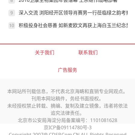
2016卫康生物集团年会落幕 王宗继作战略部署
深入交流 浏阳经开区领导肖赛男一行莅临绿之韵考察
积极投身社会慈善 如新麦欧文再获上海白玉兰纪念奖
关于我们
联系我们
广告服务
本网站所刊载信息，不代表北京海畴和直销专业网观点。
刊用本网站稿件，务经书面授权。
未经授权禁止转载、摘编、复制及建立镜像，违者将依法
追究法律责任。
北京市公安局海淀分局备案编号：1101081628
京ICP备09114780号-3
Copyright 2007@ CDSP.Com.CN ALL Rights Reserved