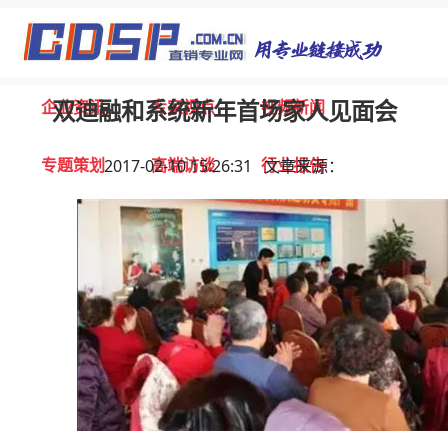
首页
独家报道
行业动态
企业资讯
专家视点
视频新闻
双迪融和系统新年首场家人见面会
专题策划
高端访谈
行业报告
2017-02-10 15:26:31 文章来源：
打击违规
联系我们