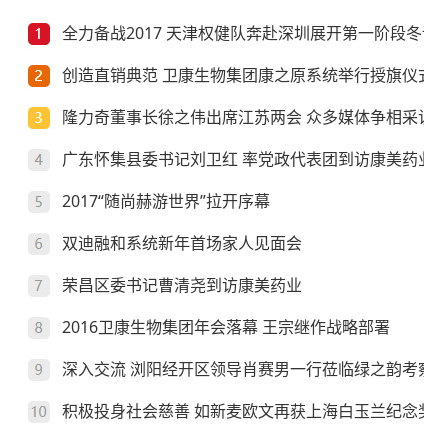
全力备战2017 天津权健队奔赴深圳展开第一阶段冬训
创造直销典范 卫康生物集团康之原系统举行授旗仪式
隆力奇董事长徐之伟出席江苏两会 众多媒体争相采访
广东怀集县委书记刘卫红 率党政代表团到访康美药业
2017“随尚赫游世界”拉开序幕
双迪融和系统新年首场家人见面会
荣昌区委书记曹清尧到访康美药业
2016卫康生物集团年会落幕 王宗继作战略部署
深入交流 浏阳经开区领导肖赛男一行莅临绿之韵考察
积极投身社会慈善 如新麦欧文再获上海白玉兰纪念奖